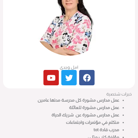
امل وجدي
Y
T
F
o
w
a
u
i
c
خبرات شخصية
t
t
e
عمل مدارس مشورة كل مدرسة مدتها عامين
u
t
b
عمل مدارس مشورة للعائلة
b
e
o
عمل مدارس مشورة عن شريك الحياة
e
r
o
متكلم في مؤتمرات واجتماعات
k
مدرب قادة
tot
مؤلفة كتب مثل :