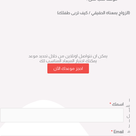
(الزواج بمعناه الحقيقي / كيف تربى طفلك)
يمكن ان نتواصل اونلاين من خلال تحديد موعد
يمكنك اختيار الميعاد المناسب لك
احجز موعدك الآن
ا
اسمك
*
س
أ
ل
ا
ل
م
*
Email