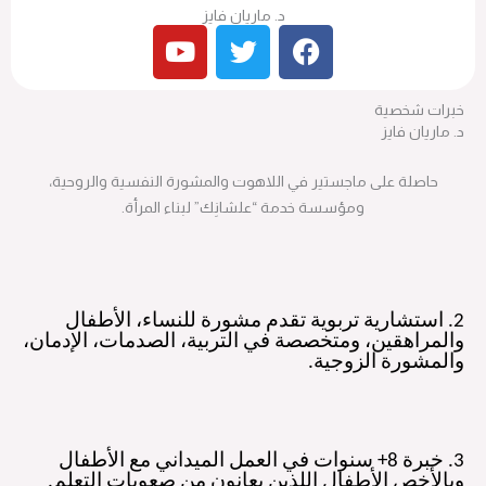
د. ماريان فايز
Y
T
F
o
w
a
u
i
c
خبرات شخصية
t
t
e
د. ماريان فايز
u
t
b
b
e
o
حاصلة على ماجستير في اللاهوت والمشورة النفسية والروحية،
e
r
o
ومؤسسة خدمة “علشانِك” لبناء المرأة.
k
2
.
استشارية تربوية تقدم مشورة للنساء، الأطفال
والمراهقين، ومتخصصة في التربية، الصدمات، الإدمان،
والمشورة الزوجية
.
3
.
خبرة 8+ سنوات في العمل الميداني مع الأطفال
وبالأخص الأطفال اللذين يعانون من صعوبات التعلم
.