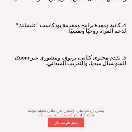
4
.
كاتبة ومعدة برامج ومقدمة بودكاست “علشانِك”
لدعم المرأة روحيًا ونفسيًا
.
5.
تقدم محتوى كتابي، تربوي، ومشوري عبر
Zoom
،
السوشيال ميديا، والتدريب الميداني.
يمكن ان نتواصل اونلاين من خلال تحديد موعد
يمكنك اختيار الميعاد المناسب لك
احجز موعد الآن