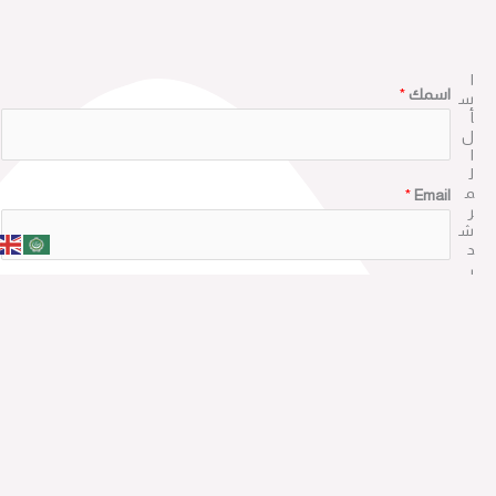
ا
اسمك
*
س
أ
ل
ا
ل
م
*
Email
ر
ش
د
ي
سؤالي إلى
م
ك
ن
ك
اكتب سؤالك هنا وسوف يقوم المرشد بالرد عليك في اسرع وقت
*
ا
ي
ض
ا