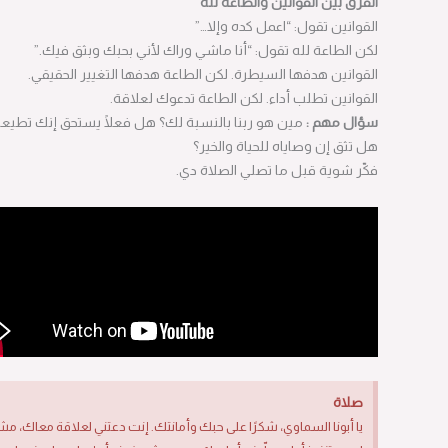
الفرق بين القوانين والطاعة لله
القوانين تقول: “اعمل كده وإلا…”
لكن الطاعة لله تقول: “أنا ماشي وراك لأني بحبك وبثق فيك.”
القوانين هدفها السيطرة. لكن الطاعة هدفها التغيير الحقيقي.
القوانين تطلب أداء. لكن الطاعة تدعوك لعلاقة.
سؤال مهم :
مين هو ربنا بالنسبة لك؟ هل فعلًا يستحق إنك تطيعه؟
هل تثق إن وصاياه للحياة والخير؟
فكّر شوية قبل ما تصلي الصلاة دي.
صلاة
يا أبونا السماوي، شكرًا على حبك وأمانتك. إنت دعتني لعلاقة معاك، مش