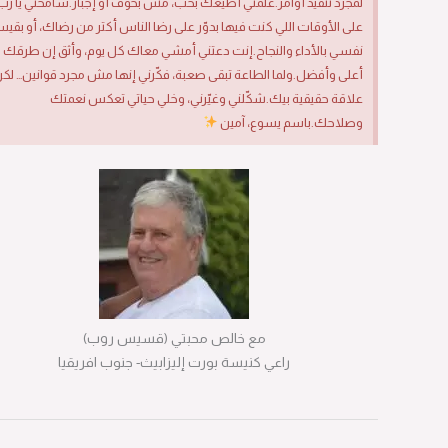
لمجرد تنفيذ أوامر.علّمني أطيعك بحب، مش بخوف أو إجبار.سامحني يا رب
على الأوقات اللي كنت فيها بدوّر على رضا الناس أكتر من رضاك، أو بقيس
نفسي بالأداء والنجاح.إنت دعتني أمشي معاك كل يوم، وأثق إن طرقك
أعلى وأفضل.ولما الطاعة تبقى صعبة، فكّرني إنها مش مجرد قوانين… لكن
علاقة حقيقية بيك.شكّلني وغيّرني، وخلي حياتي تعكس نعمتك
وصلاحك.باسم يسوع، آمين
مع خالص محبتي (قسيس روب)
راعي كنيسة بورت إليزابيث- جنوب افريقيا