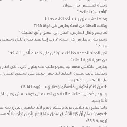
وفجأة القسيس قال عنوان
“الله يسرّ بالطاعة!”
وقتها حسّيت إن ربنا بيأكد الكلام ده ليا.
وكانت العظة عن قصة بطرس في: لوقا 1:5-11
لما يسوع قال لبطرس: “ادخل إلى العمق وألقِ الشبكة.”
وبصراحة، رد بطرس كان شبه: “يا رب إحنا تعبنا طول الليل ومفيش
فايدة!”
لكن الجملة المهمة جدًا كانت: “ولكن على كلمتك أُلقي الشبكة.”
دي صورة قوية للطاعة.
بطرس ماكانش فاهم ليه يسوع طلب منه يحاول تاني… لكن اختار يطيع.
وطاعته جابت معجزة. الطاعة لله مش مبنية على المنطق البشري… لكن
على الثقة في حكمة ربنا.
✝ «إِنْ كُنْتُمْ تُحِبُّونَنِي فَٱحْفَظُوا وَصَايَايَ.»— (يوحنا 15:14)
يسوع وضّح إن الطاعة طالعة من الحب.مش خوف… مش إجبار… لكن
لأننا بنحبه.
ولما نطيع ربنا بنلاقي حرية وسلام وفرح لأننا ماشيين في إرادته الصالحة
✝ «وَنَحْنُ نَعْلَمُ أَنَّ كُلَّ ٱلْأَشْيَاءِ تَعْمَلُ مَعًا لِلْخَيْرِ لِلَّذِينَ يُحِبُّونَ ٱللّٰهَ.»—
(رومية 28:8)