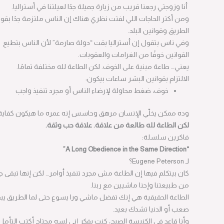
أنا وزوجتي رجعنا قريب من زيارة جميلة جدًا لعيلتنا في أستراليا.
ومن أكتر الحاجات اللي لفتت نظري هناك إن الناس ملتزمة جدًا بقوانين
الطريق وقوانين البلد.
وفي ناس بتقول إن أستراليا بقت “دولة صارمة” لأن الناس بتطيع
القوانين خوفًا من الغرامات والعقوبات.
يعني… طاعة مبنية على الخوف. لكن الطاعة لله مختلفة تمامًا.
الالتزام بقوانين البشر ساعات بيكون:
خوف، ضغط محاولة لإرضاء الناس أو مجرد تنفيذ واجب
وده ممكن يخلّي الإنسان مرهق وحاسس إنه عمره ما هيكون كفاية.
لكن الطاعة لله طالعة من علاقة. علاقة حب وثقة.
فاكرين سلسلة:
“A Long Obedience in the Same Direction”
لـ Eugene Peterson؟
كان بيتكلم فيها إن الطاعة مش مجرد تنفيذ أوامر… لكن إنها تبقى جزء
من طبيعتنا وإحنا ماشيين مع ربنا.
الطاعة الحقيقية هي إنك تفضل ماشي ورا يسوع حتى لما الطريق يبقى
صعب أو الدنيا تشدك بعيد.
وأنا قاعد في الكنيسة الصبح، كنت بفكر إني لسه محتاج أكتب التأمل ده.