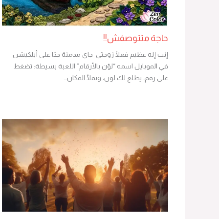
حاجة متتوصفش!!
إنت إله عظيم فعلًا زوجتي جاي مدمنة جدًا على أبلكيشن
في الموبايل اسمه “لوّن بالأرقام” اللعبة بسيطة: تضغط
على رقم، يطلع لك لون، وتملّا المكان…