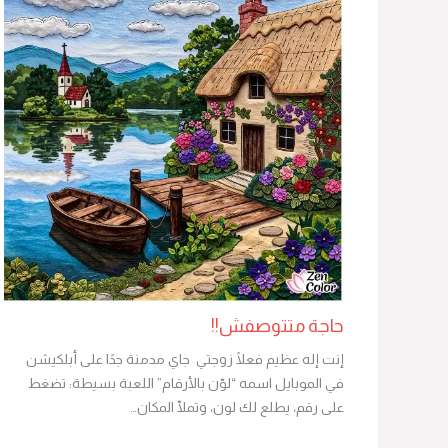
حاجة متتوصفش!!
إنت إله عظيم فعلًا زوجتي جاي مدمنة جدًا على أبلكيشن
في الموبايل اسمه “لوّن بالأرقام” اللعبة بسيطة: تضغط
على رقم، يطلع لك لون، وتملّا المكان…