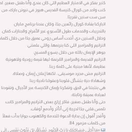
كتير بفكر في الامتياز العظيم اللي كان عندي وأنا طفل صغير، لما
كنت واحد من كورال كنيسة القديس هيوز في نيوتن بارك، من
سن ست سنين تقريبًا.
اتباركنا بقادة كورال رائعين جدًا، وكان عندنا برنامج مليان
بالتدريبات والخدمات طول الأسبوع، غير الأفراح والجنازات كمان.
وخلال السنين دي، أخدت أساس روحي عميق جدًا من خلال كلمات
الترانيم والمزامير اللي كنا بنرنمها، واللي علمتني
جوهر الإيمان بالله من خلال يسوع المسيح.
الترانيم القديمة والمزامير المُرنمة ليها قيمة روحية ولاهوتية
عظيمة، لأنها مبنية على كلمة ربنا.
الترانيم مش مجرد موسيقى… لكنها إعلان إيمان، وصلاة،
وشهادة حية بتشكّل قلوبنا وعقولنا ناحية ربنا.
هي بتثبتنا في الحق، وتفكرنا بإيمان الكنيسة عبر الأجيال، وتقودنا
لعبادة عميقة وثابتة.
حتى وأنا طفل صغير، فاكر إزاي بعض الترانيم والمزامير كانت
تلمس قلبي جدًا لدرجة إني أتأثر وأدمع أوقات.
وأقدر أقول إن بداية الدعوة للخدمة والكهنوت جوايا بدأت فعلًا
من كلمات مزمور 84.
«مَا أَحْلَى مَسَاكِنَكَ يَا رَبَّ الْجُنُودِ.
تَشْتَاقُ بَلْ تَذُوبُ نَفْسِي إِلَى