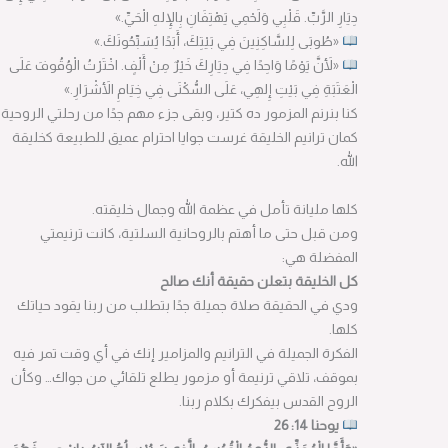
دِيَارِ الرَّبِّ.
قَلْبِي وَلَحْمِي يَهْتِفَانِ بِالإِلهِ الْحَيِّ.»
«طُوبَى لِلسَّاكِنِينَ فِي بَيْتِكَ، أَبَدًا يُسَبِّحُونَكَ.»
«لأَنَّ يَوْمًا وَاحِدًا فِي دِيَارِكَ خَيْرٌ مِنْ أَلْفٍ.
اخْتَرْتُ الْوُقُوفَ عَلَى
الْعَتَبَةِ فِي بَيْتِ إِلهِي، عَلَى السُّكْنَى فِي خِيَامِ الأَشْرَارِ.»
كنا بنرنم المزمور ده كتير، وبقى جزء مهم جدًا من رحلتي الروحية.
كمان ترانيم الخليقة غرست جوايا احترام عميق للطبيعة كخليقة
الله.
كلها مليانة تأمل في عظمة الله وجمال خليقته.
ومن قبل حتى ما أهتم بالروحانية السلتية، كانت ترنيمتي
المفضلة هي:
كل الخليقة بتعلن حقيقة أنك صالح
ودي في الحقيقة صلاة جميلة جدًا بتطلب من ربنا يقود حياتك
كلها.
الفكرة الجميلة في الترانيم والمزامير إنك في أي وقت تمر فيه
بموقف، تلاقي ترنيمة أو مزمور يطلع تلقائي من جواك… وكأن
الروح القدس بيفكرك بكلام ربنا.
يوحنا 14: 26