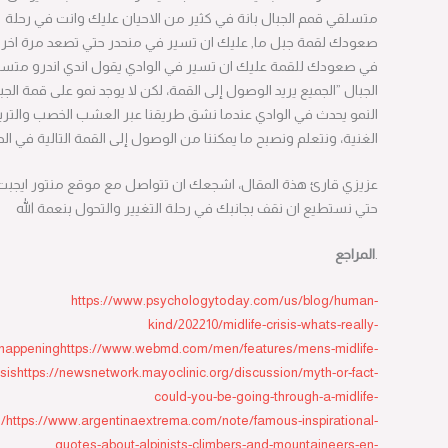
متسلقي قمم الجبال بانة في كثير من الاحيان عليك وانت في رحلة
صعودك لقمة جبل ما, عليك ان تسير في منحدر حتي تصعد مرة اخري.
في صعودك للقمة عليك ان تسير في الوادي يقول اندي اندرو متسلق
الجبال ”الجميع يريد الوصول إلى القمة، لكن لا يوجد نمو على قمة الجبل.
النمو يحدث في الوادي عندما نشق طريقنا عبر العشب الخصب والتربة
الغنية، ونتعلم ونصبح ما يمكننا من الوصول إلى القمة التالية في الحياة.“
عزيزي قارئ هذة المقال، اشجعك ان تتواصل مع موقع منتور ايجبت
حتي نستطيع ان نقف بجانبك في رحلة التغيير والتحول بنعمة الله
.
المراجع
https://www.psychologytoday.com/us/blog/human-
kind/202210/midlife-crisis-whats-really-
happening
https://www.webmd.com/men/features/mens-midlife-
crisis
https://newsnetwork.mayoclinic.org/discussion/myth-or-fact-
could-you-be-going-through-a-midlife-
crisis/
https://www.argentinaextrema.com/note/famous-inspirational-
quotes-about-alpinists-climbers-and-mountaineers-en-