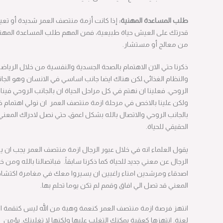
طلب المساعدة المهنية:
إذا كانت أزمة منتصف العمر شديدة أو تعيق
قدرتك على العيش حياة طبيعية، فمن المهم طلب المساعدة المهنية
من معالج أو مستشار.
ذكرنا حتي الان الاهتمام بالصحة الجسدية والنفسية من خلال الرياضة
والنظام الغذائي.لكن هناك ايضا جانب اساسي في الانسان وهو الجانب
الروحي. فعلينا ان نهتم في كل مراحل الحياة ان بالجانب الروحي فينا ،
ولكن علينا بالاخص في مرحلة ازمة منتصف العمر ان نولي اهتمام خاصا
بالجانب الروحي والاتصال بالله بشكل اعمق، حتي نصل لادراك المعني
الحقيقي للحياة.
يقول العلماء انه في خلال عبور الرجال ازمة منتصف العمر يجب ان يبحث
الرجال عن معني جديد للحياة كما ذكرنا سابقاً. فباتصالنا بالله ومن خلال
اصدقاء ومرشدين امناء راغبين ان يسيروا معك في مغامرة اكتشاف
المعني قد تصل الي افاق وقمم لم تكن يوما تحلم بها.
انتهز فرصة ازمة منتصف العمر كنعمة وهبة من الله ليس كنقمة او
لعنة. انتهزها كعقبة يمكنك التغلب عليها ولكنها لا تغلبنك. يؤمن