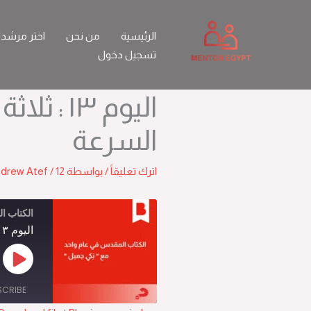
خطي
لى
الرئيسية
من نحن
اختر مرشد
لمحتوى
تسجيل دخول
اليوم ١٣ :
السرعة
اترك تعليقاً
/ بواسطة
12 يناير 2026
/
drew Atef
الكتاب ا
اليوم ١٣ : ثلاثة مفاتيح لزيادة السرعة
Play
sode
SCRIBE