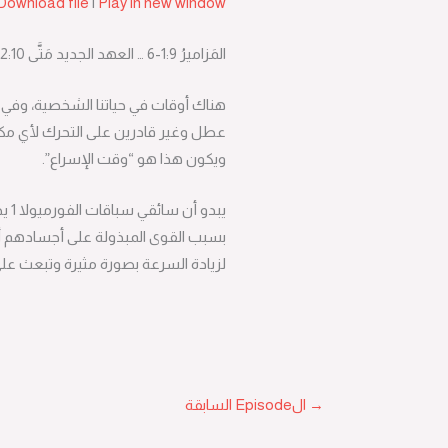
Download file
|
Play in new window
SHARE
RSS FEED
المَزاميرُ 9:‏1-‏6 … العهد الجديد مَتَّى 10:‏32-‏11:‏15 … العهد القديم التَّكوينُ 27:‏1-‏28:‏22
LINK
هناك أوقات في حياتنا الشخصية، وفي حي
EMBED
عطل وغير قادرين على التحرك لأي مكان
ويكون هذا هو “وقت الإسراع”.
يبد
بسبب القوى المبذولة على أجسادهم أثناء
لزيادة السرعة بصورة مثيرة وتبعث على
→
الEpisode السابقة