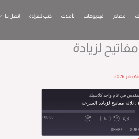
ك
مصادر
فيديوهات
تأملات
كتب للقراءة
اتصل بنا
 ثلاثة مفاتيح لزيادة
An
لمقدس في عام واحد كلاسيك
Epi
/
00:00
1x
SHARE
SUB