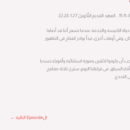
اة الكنيسة والخدمة عندما نشعر أننا قد أصابنا
. وفي أوقات أخرى، تبدأ بوادر انفتاح في الظهور
و أن سائقي سباقات الفورميولا 1 يجب أن يكونوا لائقين بصورة استثنائية وأقوياء جسديا
 السباق. في قراءاتنا اليوم، سنرى ثلاثة مفاتيح
 التحدي.
الEpisode التالية
←