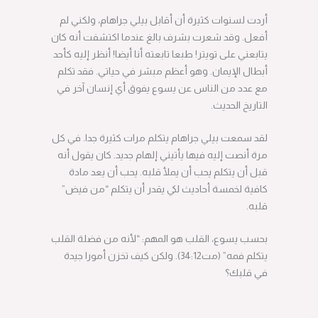
EMBED
أردت لسنوات كثيرة أن أقابل بيلي جراهام، ولكني لم
أفعل. وقد شعرت بشرف بالغ عندما اكتشفت أنه كان
يتابعني على تويتر! طبعا تابعته أنا أيضا! أنظر إليه كأحد
أبطال الإيمان. وهو أعظم مبشر في حياتي. فقد تكلم
مع عدد من الناس عن يسوع يفوق أي إنسان آخر في
التاريخ الحديث.
لقد سمعت بيلي جراهام يتكلم مرات كثيرة جدا. في كل
مرة أنصت إليه فيها يأتيني إلهام جديد. كان يقول أنه
قبل أن يتكلم يحب أن يملأ قلبه. يحب أن يعد مادة
كافية لخمسة أحاديث لكي يقدر أن يتكلم “من فيض”
قلبه.
بحسب يسوع، القلب هو المهم: “لأنه من فضلة القلب
يتكلم فمه” (مت34:12). ولكن كيف تخزن أمورا جيدة
في قلبك؟