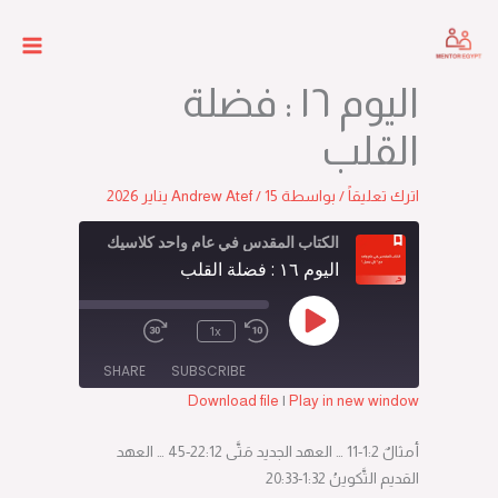
خطي
لى
لمحتوى
اليوم ١٦ : فضلة
القلب
اترك تعليقاً
/ بواسطة
15 يناير 2026
/
Andrew Atef
الكتاب المقدس في عام واحد كلاسيك
اليوم ١٦ : فضلة القلب
Play
Episode
/
00:00
1x
SHARE
SUBSCRIBE
Download file
|
Play in new window
SHARE
RSS FEED
أمثالٌ 2:‏1-‏11 … العهد الجديد مَتَّى 12:‏22-‏45 … العهد
LINK
القديم التَّكوينُ 32:‏1-‏33:‏20