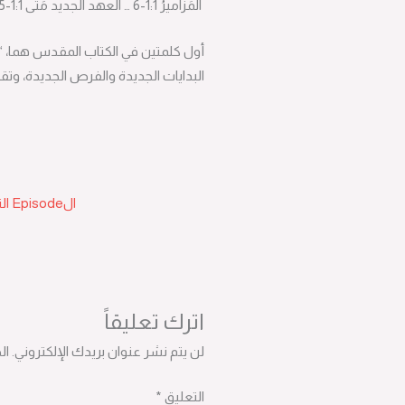
RSS FEED
المَزاميرُ 1:‏1-‏6 … العهد الجديد مَتَّى 1:‏1-‏25 … العهد القديم التَّكوينُ 1:‏1-‏2:‏17
LINK
EMBED
البدايات الجديدة والفرص الجديدة، وتقت
الEpisode التالية
اترك تعليقاً
لن يتم نشر عنوان بريدك الإلكتروني.
ال
التعليق
*