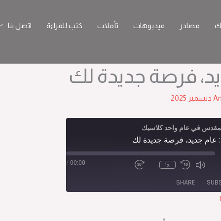
ك
مصادر
فيديوهات
تأملات
كتب للقراءة
اتصل بنا
A
لمقدس في عام واحد كلاسيك
Epi
/
00:00
1x
SHARE
SUB