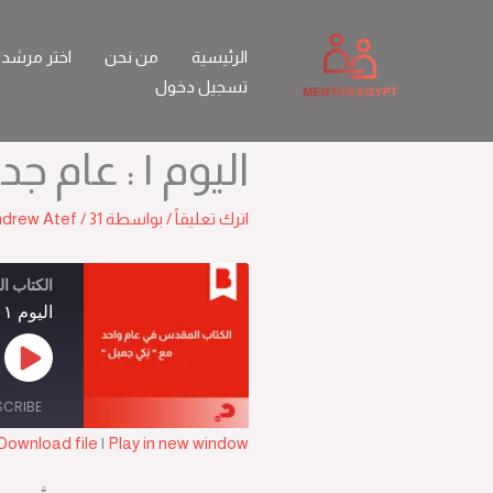
خطي
لى
الرئيسية
من نحن
اختر مرشد
لمحتوى
تسجيل دخول
اليوم ١ : عام جديد، فرصة جديدة لك
اترك تعليقاً
/ بواسطة
31 ديسمبر 2025
/
ndrew Atef
الكتاب ا
اليوم ١ : عام جديد، فرصة جديدة لك
Play
sode
SCRIBE
Download file
|
Play in new window
SHARE