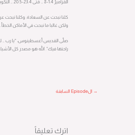
RSS FEED
المَزاميرُ 4:‏1-‏8 … مَتَّى 4:‏23-‏5:‏20 … التَّكوينُ 9:‏18-‏11:‏9
LINK
كلنا نبحث عن السعادة. وكلنا نبحث عن
EMBED
ولكن غالبا ما نبحث في الأماكن الخطأ.
صلّى القديس أغسطينوس، “يا رب … لقد 
راحتها فيك”. الله هو مصدر كل الأشياء
→
الEpisode السابقة
اترك تعليقاً