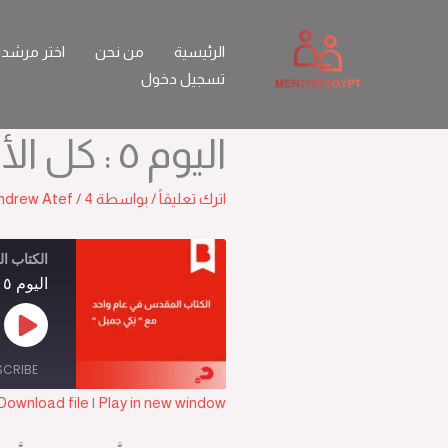
خطي
لى
الرئيسية
من نحن
اختر مرشد
لمحتوى
تسجيل دخول
اليوم ٥ : كل الأشياء الجيدة
اترك تعليقاً
/ بواسطة
4 يناير 2026
/
ndrew Atef
الكتاب ا
اليوم ٥ : كل الأشياء الجيدة
Play
sode
SCRIBE
Download file
|
Play in new window
SHARE