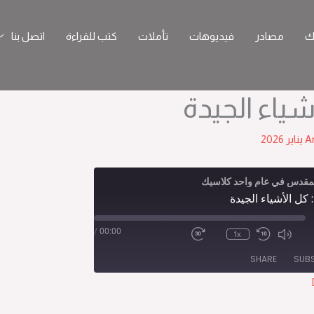
ك
مصادر
فيديوهات
تأملات
كتب للقراءة
اتصل بنا
A
لمقدس في عام واحد كلاسيك
Epi
/
00:00
1x
SHARE
SUB