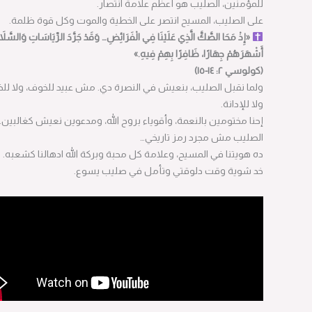
للمؤمنين، الصليب هو أعظم علامة انتصار.
على الصليب، المسيح انتصر على الخطية والموت وكل قوة ظلمة.
«إِذْ مَحَا الصَّكَّ الَّذِي عَلَيْنَا فِي الْفَرَائِضِ… وَقَدْ جَرَّدَ الرِّيَاسَاتِ وَالسَّلاَطِينَ
أَشْهَرَهُمْ جِهَارًا، ظَافِرًا بِهِمْ فِيهِ.»
(كولوسي ٢: ١٤-١٥)
ولما نقبل الصليب، بنعيش في النصرة دي.
مش عبيد للخوف، ولا للذنب،
ولا للإدانة.
إحنا مختومين بالنعمة، وأقوياء بروح الله، ومدعوين نعيش كغالبين.
الصليب مش مجرد رمز تاريخي…
ده هويتنا في المسيح، وعلامة كل محبة وبركة الله ادهالنا كشعبه.
خد شوية وقت دلوقتي وتأمل في صليب يسوع.