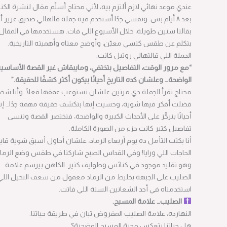
عندي موعد نهائي لازم ألتزم بيه، لأني محتاج أسلّم مقال لنشرة الكنيسة
بعد ٨ أيام بس. ونفسي جدًا أستخدم فيه جملة قالهالي صديق عزيز أعرفه
بقالنا سنين طويلة، خلال الأسبوع اللي فات. هستخدمها في المقال وأنا
بتكلم عن طقس كنسي معيّن، وأوضح معناه وأهميته التاريخية.
الجملة اللي قالتهالي روثيل كانت:
“مع مرور الوقت، التفاصيل بتختفي، ومايبقاش غير القصة الأساسية
الواضحة… وعلشان كده التاريخ أحيانًا بيكون أكثر كشفًا للحقيقة.”
محتاج تقرأ الجملة دي مرتين علشان تستوعب عمقها فعلًا. وأنا شخصيًا
فضلت أفكر فيها شوية، وحسيت إنها بتكشف حقيقة مهمة جدًا… إننا
أحيانًا بنركّز على الأحداث الكبيرة والواضحة، فنختصر القصة وننسى
تفاصيل كتير كانت جزء من الصورة الكاملة.
أنا بكتب التأمل ده يوم أربعاء الرماد، علشان أحاول أسبق شوية قايمة
الحاجات اللي ورايا! وفي القداس الصبح شاركنا في طقس وضع الرماد،
وهو تقليد موجود في كنائس وطوايف كتير. الكاهن بيرسم علامة
الصليب على الجبهة بخليط من الرماد معمول من سعف النخيل اللي
استخدمناه في أحد الشعانين السنة اللي فاتت.
الصليب… علامة المسيح.
النهارده، علامة الصليب المفروض تبان في طريقة حياتنا.
هل حياتنا بتعكس محبة المسيح المضحية؟