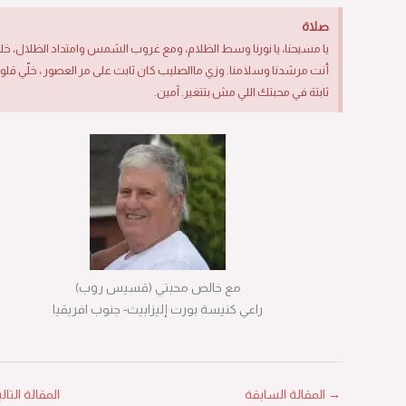
صلاة
يا مسيحنا، يا نورنا وسط الظلام، ومع غروب الشمس وامتداد الظلال، خليك
أنت مرشدنا وسلامنا. وزي ماالصليب كان ثابت على مر العصور ، خلّي قلوبنا
ثابتة في محبتك اللي مش بتتغير. آمين.
مع خالص محبتي (قسيس روب)
راعي كنيسة بورت إليزابيث- جنوب افريقيا
→
المقالة السابقة
المقالة التالية
←