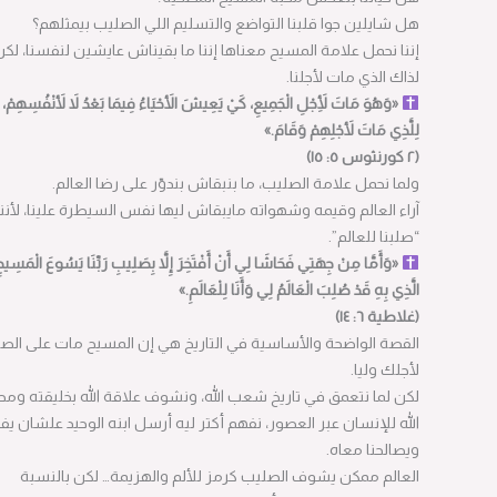
هل شايلين جوا قلبنا التواضع والتسليم اللي الصليب بيمثلهم؟
إننا نحمل علامة المسيح معناها إننا ما بقيناش عايشين لنفسنا، لكن
لذاك الذي مات لأجلنا.
«وَهُوَ مَاتَ لِأَجْلِ الْجَمِيعِ، كَيْ يَعِيشَ الأَحْيَاءُ فِيمَا بَعْدُ لاَ لأَنْفُسِهِمْ، بَلْ
لِلَّذِي مَاتَ لأَجْلِهِمْ وَقَامَ.»
(٢ كورنثوس ٥: ١٥)
ولما نحمل علامة الصليب، ما بنبقاش بندوّر على رضا العالم.
آراء العالم وقيمه وشهواته مايبقاش ليها نفس السيطرة علينا، لأننا
“صلبنا للعالم”.
«وَأَمَّا مِنْ جِهَتِي فَحَاشَا لِي أَنْ أَفْتَخِرَ إِلاَّ بِصَلِيبِ رَبِّنَا يَسُوعَ الْمَسِيحِ،
الَّذِي بِهِ قَدْ صُلِبَ الْعَالَمُ لِي وَأَنَا لِلْعَالَمِ.»
(غلاطية ٦: ١٤)
القصة الواضحة والأساسية في التاريخ هي إن المسيح مات على الصليب
لأجلك وليا.
لكن لما نتعمق في تاريخ شعب الله، ونشوف علاقة الله بخليقته ومحبة
الله للإنسان عبر العصور، نفهم أكتر ليه أرسل ابنه الوحيد علشان يفدينا
ويصالحنا معاه.
العالم ممكن يشوف الصليب كرمز للألم والهزيمة… لكن بالنسبة