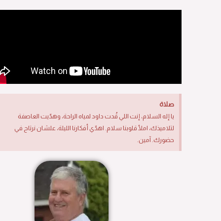
صلاة
يا إله السلام، إنت اللي قُدت داود لمياه الراحة، وهدّيت العاصفة
لتلاميذك، املأ قلوبنا سلام. اهدّي أفكارنا الليلة، علشان نرتاح في
حضورك. آمين.