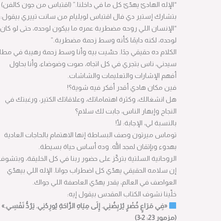
“الإله الهادئ يهدّئ كل ما في داخلنا.” (اقتباس من جون كالفن)
بتشارك إستير دي فال اقتباس لويليام من سانت تييري بيقول:
“الإنسان اللي روحه مضطربة عمره ما بيكون لوحده، حتى لو كان
لوحده، لكنه دايمًا كأنه وسط زحمة مضطربة.”
الكلام ده حقيقي جدًا. حسّيت بيه وأنا وسط زحمة رهيبة في مطار
سيدني، ناس بتجري في كل اتجاه، صوت وضوضاء، وأنا بحاول
أفهم الإشارات والتعليمات والشاشات.
فين مكان هادي أقدر أفكر فيه شوية؟!
هل انشغالك، وكثرة اهتماماتك، وعلاقاتك الكتير، ورغبتك في
النجاح وإبهار الناس، جابت لك سلام؟
بالنسبة لي، الإجابة: لأ!
توماس ميرتون وصف البساطة إنها الاهتمام بالحاجات العادية
بهدوء وبإتقان لمجد الله. وده أساس حياة بسيطة.
الروحانية السلتية بتركّز على حضور ربنا في كل الخليقة، وبتشوف
إن سلامه الحقيقي يهدّي كل اضطراب جوانا. الإله اللي بيهدّي
العواصف في العالم، يقدر يهدّي العاصفة اللي جواك.
خلّينا نشوف الكتاب المقدس بيقول إيه:
«فِي مَرَاعٍ خُضْرٍ يُرْبِضُنِي. إِلَى مِيَاهِ الرَّاحَةِ يُورِدُنِي. يَرُدُّ نَفْسِي.»
(مزمور 23: 2-3)