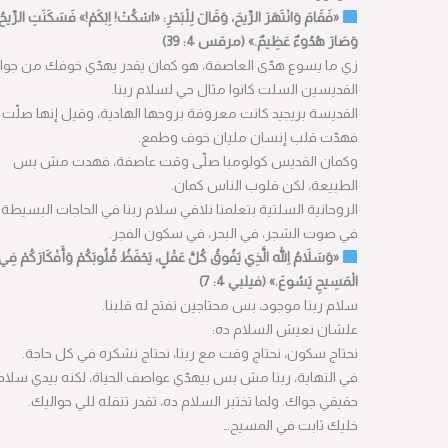
«فَقَامَ وَانْتَهَرَ الرِّيحَ، وَقَالَ لِلْبَحْرِ: «اسْكُتْ! اِبْكَمْ!» فَسَكَنَتِ الرِّيحُ
وَصَارَ هُدُوءٌ عَظِيمٌ.» (مرقس 4: 39)
زي ما يسوع هدّى العاصفة، هو كمان يقدر يهدّي خوفك من جوا.
القديسين السلت كانوا مثال حي لسلام ربنا.
القديسة بريجيد كانت معروفة بروحها الهادية، وقيل إنها صلّت
فهدّت قلب إنسان مليان خوف وطمع.
وكمان القديس كولومبا صلّى وقت عاصفة، فهدت مش بس
الطبيعة، لكن قلوب الناس كمان.
الروحانية السلتية بتعلمنا نلاقي سلام ربنا في الحاجات البسيطة:
في صوت الشجر، في البحر، في سكون الفجر.
«وَسَلاَمُ اللهِ الَّذِي يَفُوقُ كُلَّ عَقْلٍ، يَحْفَظُ قُلُوبَكُمْ وَأَفْكَارَكُمْ فِي
الْمَسِيحِ يَسُوعَ.» (فيلبي 4: 7)
سلام ربنا موجود، بس محتاجين نفتح له قلبنا.
علشان نعيش السلام ده:
نحتاج سكون، نحتاج وقت مع ربنا، نحتاج نشكره في كل حاجة.
في النهاية، ربنا مش بس بيهدّي عواصف الحياة، لكنه بيدي سلام
حقيقي جواك. ولما تختبر السلام ده، تقدر تنقله للي حواليك.
خليك ثابت في المسيح…