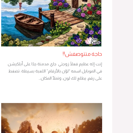
حاجة متتوصفش!!
إنت إله عظيم فعلًا زوجتي جاي مدمنة جدًا على أبلكيشن
في الموبايل اسمه “لوّن بالأرقام” اللعبة بسيطة: تضغط
على رقم، يطلع لك لون، وتملّا المكان…