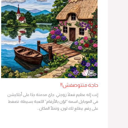
حاجة متتوصفش!!
إنت إله عظيم فعلًا زوجتي جاي مدمنة جدًا على أبلكيشن
في الموبايل اسمه “لوّن بالأرقام” اللعبة بسيطة: تضغط
على رقم، يطلع لك لون، وتملّا المكان…