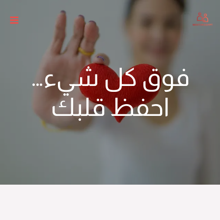
فوق كل شيء…
احفظ قلبك