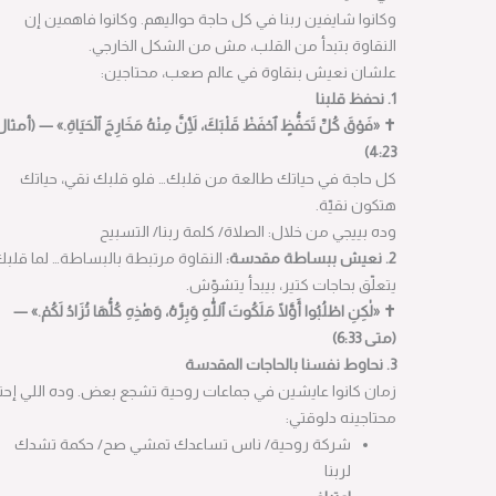
وكانوا شايفين ربنا في كل حاجة حواليهم. وكانوا فاهمين إن
النقاوة بتبدأ من القلب، مش من الشكل الخارجي.
علشان نعيش بنقاوة في عالم صعب، محتاجين:
1. نحفظ قلبنا
✝ «فَوْقَ كُلِّ تَحَفُّظٍ ٱحْفَظْ قَلْبَكَ، لِأَنَّ مِنْهُ مَخَارِجَ ٱلْحَيَاةِ.» — (أمثال
4:23)
كل حاجة في حياتك طالعة من قلبك… فلو قلبك نقي، حياتك
هتكون نقيّة.
وده بييجي من خلال:
الصلاة/ كلمة ربنا/ التسبيح
2. نعيش ببساطة مقدسة:
النقاوة مرتبطة بالبساطة… لما قلبك
يتعلّق بحاجات كتير، بيبدأ يتشوّش.
✝ «لٰكِنِ اطْلُبُوا أَوَّلًا مَلَكُوتَ ٱللّٰهِ وَبِرَّهُ، وَهٰذِهِ كُلُّهَا تُزَادُ لَكُمْ.» —
(متى 6:33)
3. نحاوط نفسنا بالحاجات المقدسة
زمان كانوا عايشين في جماعات روحية تشجع بعض. وده اللي إحنا
محتاجينه دلوقتي:
شركة روحية/ ناس تساعدك تمشي صح/ حكمة تشدك
لربنا