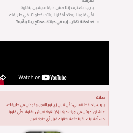
اعتراف:
يا رب، بنعترف إننا مش دايمًا عايشين بنقاوة.
نقّي قلوبنا، وجدّد أفكارنا،
وثبّت خطواتنا في طريقك.
خد لحظة تفكر… إيه في حياتك محتاج ربنا ينقّيه؟
صلاة
يا رب، يا حافظ نفسي، نقّي قلبي زي نور الفجر، وقودني في طريقك،
علشان أعيش في نورك دايمًا. إدّينا قوة نعيش بنقاوة- خلّي قلوبنا
مسلّمة ليك- ادّينا حكمة نختارك قبل أي حاجة آمين.