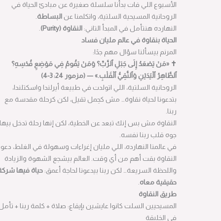
الأسبوع اللي فات بدأنا سلسلة صغيرة عن مبادئ الحياة في
الروحانية المسيحية السلتية، واتكلمنا عن
البساطة
.
النهارده هنتأمل في المبدأ التاني:
النقاوة (Purity)
.
الحياة بنقاوة في عالم مليان فساد
المرنم بيسألنا سؤال مهم جدًا:
✝
«مَنْ يَصْعَدُ إِلَى جَبَلِ ٱلرَّبِّ؟ وَمَنْ يَقُومُ فِي مَوْضِعِ قُدْسِهِ؟
ٱلطَّاهِرُ ٱلْيَدَيْنِ وَٱلنَّقِيُّ ٱلْقَلْبِ.» — (مزمور 24: 3-4)
الروحانية السلتية، اللي اتولدت في طبيعة أيرلندا واسكتلندا،
بتدعونا لحياة نقاوة… مش كحِمل تقيل، لكن كرحلة مقدسة مع
ربنا.
النقاوة مش بس إنك تبعد عن الخطية، لكن إنها رحلة تدخل بيها
جوه قلب ربنا نفسه.
في عالمنا النهارده، اللي مليان إغراءات وسهولة في الغلط، دعوة
النقاوة بقت أهم من أي وقت. العالم بيشجع الشهوة والزيادة
واللحظة السريعة… لكن ربنا بيدعونا لحاجة أعمق:
حياة فيها شركة
حقيقية معاه
.
طريق النقاوة
المسيحيين السلت كانوا عايشين بإيقاع: صلاة + كلمة ربنا + تأمل
في الخليقة