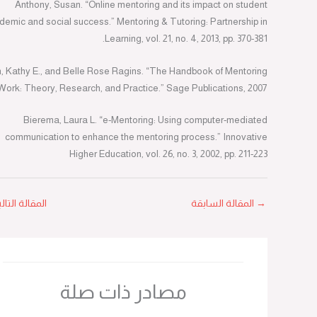
Anthony, Susan. “Online mentoring and its impact on student
academic and social success.” Mentoring & Tutoring: Partnership in
Learning, vol. 21, no. 4, 2013, pp. 370-381.
Kram, Kathy E., and Belle Rose Ragins. “The Handbook of Mentoring
at Work: Theory, Research, and Practice.” Sage Publications, 2007.
Bierema, Laura L. “e-Mentoring: Using computer-mediated
communication to enhance the mentoring process.” Innovative
Higher Education, vol. 26, no. 3, 2002, pp. 211-223
→
المقالة السابقة
المقالة التالية
←
مصادر ذات صلة